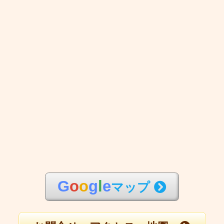
G
o
o
g
l
e
マップ